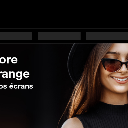
tore
range
os écrans