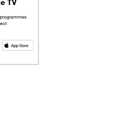
ge
TV
 programmes
rect