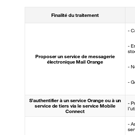
Finalité du traitement
- C
- E
sto
Proposer un service de messagerie
électronique Mail Orange
- N
- G
S’authentifier à un service Orange ou à un
- P
service de tiers via le service Mobile
l’ut
Connect
- A
ser