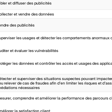
ibler et diffuser des publicités
ollecter et vendre des données
endre des publicités
uperviser les usages et détecter les comportements anormaux de
uditer et évaluer les vulnérabilités
rotéger les données et contrôler les accès et usages des applica
étecter et superviser des situations suspectes pouvant impacter l
ou relever de cas de fraudes afin d’en limiter les risques et d’as
édiations nécessaires​
esurer, comprendre et améliorer la performance des parcours cl
méliorer la satisfaction client