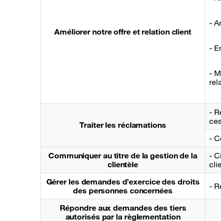
- A
Améliorer notre offre et relation client
- E
- M
rel
- R
ces
Traiter les réclamations
- C
Communiquer au titre de la gestion de la
- C
clientèle
cli
Gérer les demandes d’exercice des droits
- R
des personnes concernées
Répondre aux demandes des tiers
autorisés par la règlementation