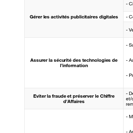
- C
Gérer les activités publicitaires digitales
- C
- V
- S
Assurer la sécurité des technologies de
- A
l’information
- P
- D
Eviter la fraude et préserver le Chiffre
et/
d'Affaires
rem
- M
- A