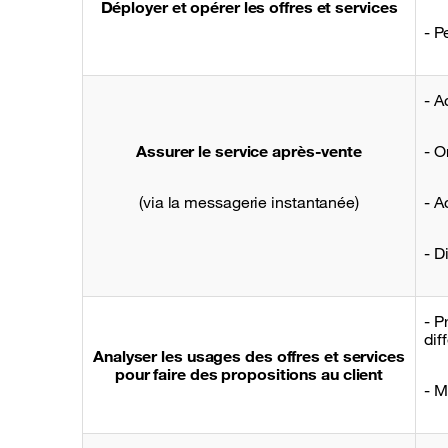
Déployer et opérer les offres et services
- P
- A
Assurer le service après-vente
- O
(via la messagerie instantanée)
- A
- D
- P
dif
Analyser les usages des offres et services
pour faire des propositions au client
- M