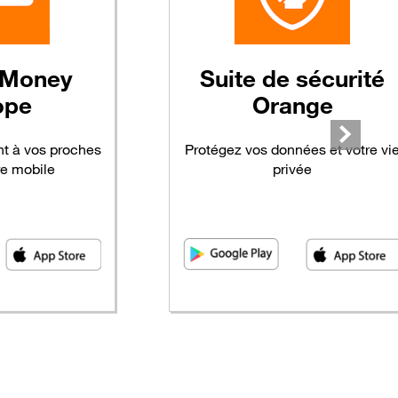
Money
Suite
de sécurité
ope
Orange
nt à vos proches
Protégez vos données et votre vi
re mobile
privée