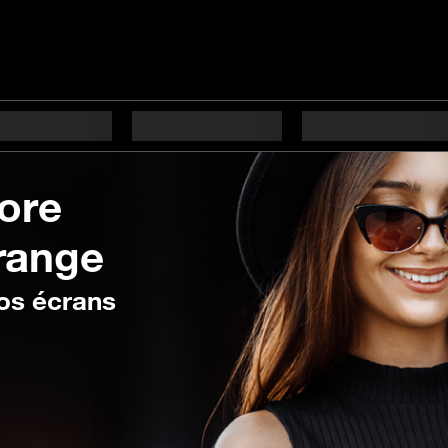
tore
range
os écrans